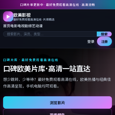
口碑片单更新中 · 最好免费观看高清在线 · 高清流畅
欧美影视
▶
最好免费观看高清在线 · 片库精选
首页
电影
电视剧
综艺
动漫
搜索
登录
注册
口碑片库 · 最好免费观看高清在线
口碑欧美片库 · 高清一站直达
想少跳转、少等待？最好免费观看高清在线，欧美热播与经典佳
作高清呈现，手机电脑均可观看。
浏览影片