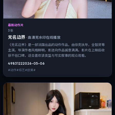
最新动作片
3 张
无名边界
·
高清无水印在线播放
《无名边界》是一部法国出品的动作作品，由徐克执导，全智贤等
主演。导演作者风格鲜明，影迷向作品诚意满满。影片在上映后收
获不俗口碑，适合喜欢该类型与写实叙事的观众观看。
4983
122
2026-05-06
#动作#综艺#欧美#