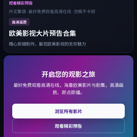
观看精彩预告
片花集锦 · 最好免费观看高清在线 · 流畅不卡顿
高清画质
欧美影视大片预告合集
精心剪辑制作，展现欧美影视的无穷魅力
开启您的观影之旅
最好免费观看高清在线，海量欧美影片与剧集，高清画
质、即点即播。
浏览所有影片
观看精彩预告