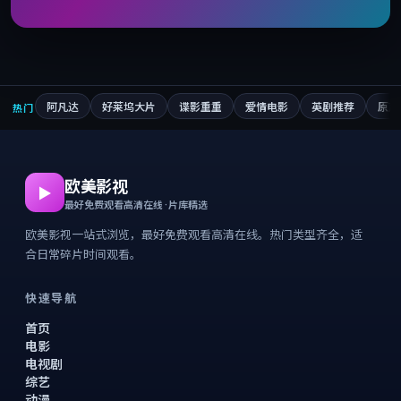
阿凡达
好莱坞大片
谍影重重
爱情电影
英剧推荐
原声
热门
欧美影视
▶
最好免费观看高清在线 · 片库精选
欧美影视一站式浏览，最好免费观看高清在线。热门类型齐全，适
合日常碎片时间观看。
快速导航
首页
电影
电视剧
综艺
动漫