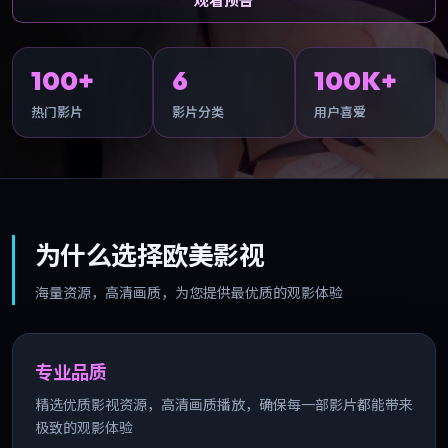
观看预告
100+
6
100K+
热门影片
影片分类
用户喜爱
为什么选择欧美影视
海量资源，高清画质，为您提供最优质的观影体验
专业品质
精选优质影视资源，高清画质播放，确保每一部影片都能带来
极致的观影体验