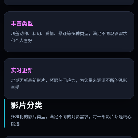
丰富类型
涵盖动作、科幻、爱情、悬疑等多种类型，满足不同观影需求
和个人喜好
实时更新
定期更新最新影片，紧跟热门趋势，为您带来源源不断的观影
享受
影片分类
多样化的影片类型，满足不同的观影需求，每一部影片都是精心
挑选