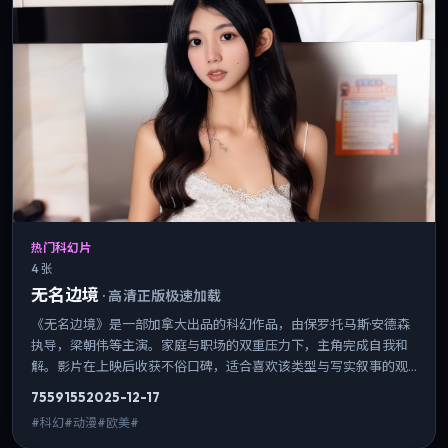
热门科幻片
4 张
无名边境
·
高清正版极速加载
《无名边境》是一部加拿大出品的科幻作品，由保罗·托马斯·安德森
执导，梁朝伟等主演。家庭与职场的双重压力下，主角完成自我和
解。影片在上映后收获不俗口碑，适合喜欢该类型与写实叙事的观
众观看。
7559
155
2025-12-17
#科幻#动漫#欧美#