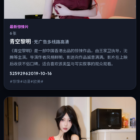
最新惊悚片
6 张
青空黎明
·
无广告多线路高清
《青空黎明》是一部中国香港出品的惊悚作品，由王家卫执导，沈
腾等主演。导演作者风格鲜明，影迷向作品诚意满满。影片在上映
后收获不俗口碑，适合喜欢该类型与写实叙事的观众观看。
5259
296
2019-10-16
#惊悚#动漫#欧美#